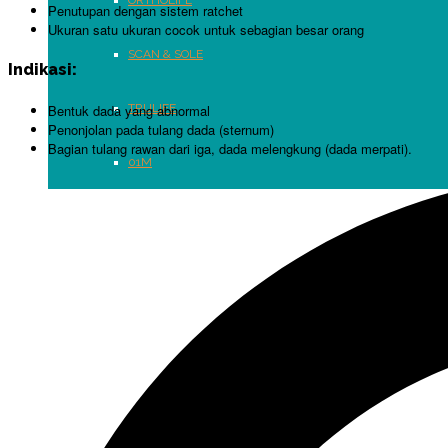
Penutupan dengan sistem ratchet
Ukuran satu ukuran cocok untuk sebagian besar orang
SCAN & SOLE
Indikasi:
TRULIFE
Bentuk dada yang abnormal
Penonjolan pada tulang dada (sternum)
Bagian tulang rawan dari iga, dada melengkung (dada merpati).
01M