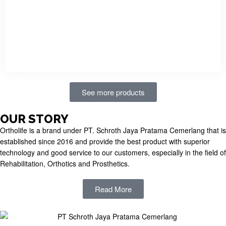
Vacuum bell by Ortholife adalah alat terapi yang terbuat dari
karet berbentuk cup/mangkok yang dihubungkan dengan pompa.
Vacuum bell membantu orang dengan Pectus Excavatum
mengangkat dan mempertahankan dinding dada agar normal
atau menyerupai normal.
See more products
OUR STORY
Ortholife is a brand under PT. Schroth Jaya Pratama Cemerlang that is
established since 2016 and provide the best product with superior
technology and good service to our customers, especially in the field of
Rehabilitation, Orthotics and Prosthetics.
Read More