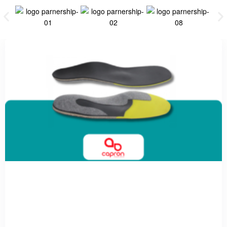
Custom Made Insole
Capron podologie adalah teknologi insole custom dari Perancis
yang menawarkan insole medical grade yang cepat dan efektif